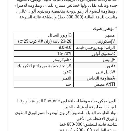
جيدة وقابلية نقل ، ولها خصائص ممتازة للماء ، ومقاومة للاهتراء
، ومقاومة للضوء.
أنا
ر هو
لزوجة منخفضة ومحتوى ألوان عالي ،
مناسب للدقة العالية (300-800 خط) والطباعة عالية السرعة.
T
مؤشر إشنيك
مظهر
C
أولور السائل
V
إسكوزيتي
23-28 ثانية (
زان
#4
كوب
25
°C)
الرقم الهيدروجيني
قيمة
8.0-9.0
C
محتوى أولور
15-20%
F
إينيس
≤
5
ميكرومتر
O
دور
S
رائحة خفيفة من راتنج الاكريليك
W
دليل على
G
عود
A
مقاومة النحاس
التميز
NTI مصفر
A
جيد
اللون: يمكن صنعه وفقا لبطاقة لون Pantone الدولية ، أو وفقا
للعينات المطبوعة أو عينات الحبر.
مواد الطباعة القابلة للتطبيق: كرتون أبيض ،
أسمر
الورق المقوى
والورق الاصطناعي الآخر
.
شاشة قابلة للتطبيق:
00-800 خط
3
سرعة الطباعة: 100-200 م / دقيقة