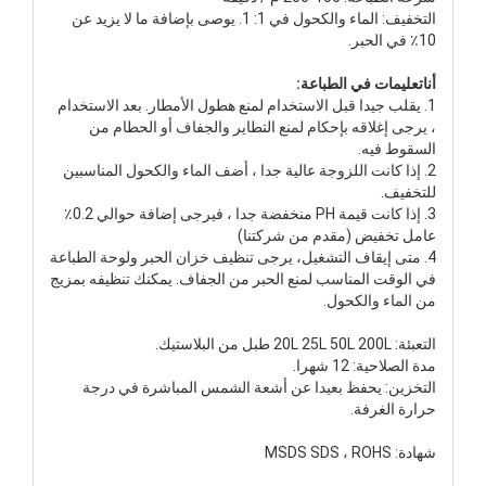
التخفيف: الماء والكحول
في
1: 1. يوصى بإضافة ما لا يزيد عن
10٪
في الحبر.
أنا
تعليمات في الطباعة:
1. يقلب جيدا قبل الاستخدام لمنع هطول الأمطار. بعد الاستخدام
، يرجى إغلاقه بإحكام لمنع التطاير والجفاف أو الحطام من
السقوط فيه.
2. إذا كانت اللزوجة عالية جدا ، أضف الماء والكحول المناسبين
للتخفيف.
3. إذا كانت قيمة PH منخفضة جدا ، فيرجى إضافة حوالي 0.2٪
عامل تخفيض (مقدم من شركتنا)
4. متى
إيقاف التشغيل
، يرجى تنظيف خزان الحبر ولوحة الطباعة
في الوقت المناسب لمنع الحبر من الجفاف. يمكنك تنظيفه بمزيج
من الماء والكحول.
التعبئة: 20L 25L 50L 200L طبل من البلاستيك.
مدة الصلاحية: 12 شهرا.
التخزين: يحفظ بعيدا عن أشعة الشمس المباشرة في درجة
حرارة الغرفة.
شهادة: MSDS SDS ، ROHS