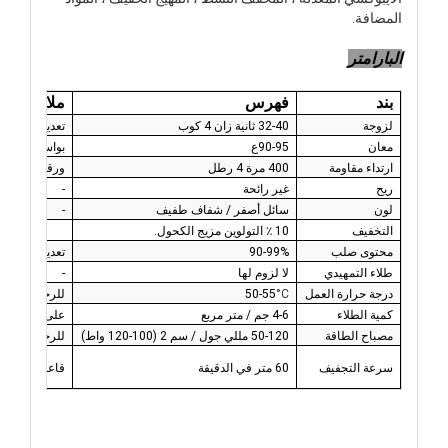
المضافة.
البارامتر
بند
فهرس
ملاحظات
لزوجة
32-40 ثانية زان 4 كوب
تعديل
معان
-95
90
ع
بواسطة ورقة ا
ارتداء مقاومة
400 مرة 4 رطل
ورقة الاختبار
ريح
غير رائحة
-
لون
سائل أصفر / شفاف طفيف
-
التخفيف
10 ٪ التولوين مزيج الكحول.
محتوى صلب
%
-99
90
تعديل
طلاء التمهيدي
لا لزوم لها
-
درجة حرارة العمل
°C
50-55
للرجوع اليها
كمية الطلاء
4-6 جم / متر مربع
على ورقة الاخ
مصباح الطاقة
50-120 مللي جول / سم 2 (100-120 واط)
للرجوع اليها
سرعة التجفيف
60 متر في الدقيقة
قاعدة على حال