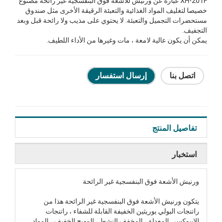
XH-201F عبارة عن ورنيش للأشعة فوق البنفسجية غير رائحة مصنوع
خصيصا لتغليف المواد الغذائية والتعبئة الرقيقة الأخرى مثل صندوق
مستحضرات التجميل والتعبئة. لا يحتوي على مذيب ولا رائحة قبل وبعد
التجفيف.
يمكن أن يكون عالية لامعة ، مات وغيرها من الأداء اللطيف.
اتصل بنا
إرسال استفسار
تفاصيل المنتج
استخبار
ورنيش الأشعة فوق البنفسجية غير الرائحة
يتكون ورنيش الأشعة فوق البنفسجية غير الرائحة هذا من
راتنجات البولي يوريثين الخفيفة القابلة للشفاء ، راتنجات
الايبوكسي المعدلة ، المخفف النشط ، المهيج الخفيف ، المواد