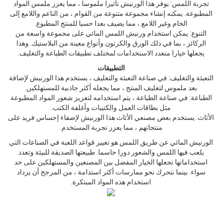
تجربة اللمس: يوفر هذا الورنيش تأثيرا ملموسا ، مما يعزز ملمس المواد
المطبوعة. يمكنه إنشاء مجموعة متنوعة من القوام ، من الناعم واللامع إلى
الخام وغير اللامع ، مما يضيف بعدا حسيا للمنتج المطبوع.
التنوع: يمكن استخدام ورنيش اللمس المائي على مجموعة واسعة من
الركائز ، بما في ذلك الورق والكرتون وأنواع معينة من البلاستيك. وهذا
يجعلها خيارا متعدد الاستخدامات لمختلف تطبيقات الطباعة والتغليف.
التطبيقات
التعبئة والتغليف: في صناعة التعبئة والتغليف ، يستخدم هذا الورنيش لإضافة
بعد ملموس لتغليف المنتج ، مما يجعله أكثر جاذبية للمستهلكين.
الطباعة: في صناعة الطباعة ، يتم استخدامه لتعزيز شعور المواد المطبوعة
مثل بطاقات العمل والكتيبات وأغلفة الكتب.
الأثاث: يستخدم بعض مصنعي الأثاث هذا الورنيش لإضفاء إحساس فريد على
منتجاتهم ، مما يعزز تجربة المستخدم.
الورنيش المائي عن طريق اللمس هو تغيير قواعد اللعبة في الصناعات التي
يلعب فيها اللمس والشعور دورا حاسما. طبيعتها الصديقة للبيئة وتعدد
استخداماتها تجعلها الخيار المفضل بين المصنعين والمستهلكين على حد
سواء. بينما نتحرك نحو ممارسات أكثر استدامة ، من المرجح أن يزداد
استخدام هذه المواد المبتكرة.